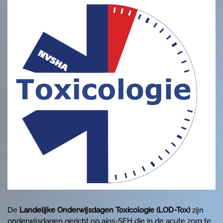
De
Landelijke Onderwijsdagen Toxicologie (LOD-Tox)
zijn
onderwijsdagen gericht op aios-SEH die in de acute zorg te